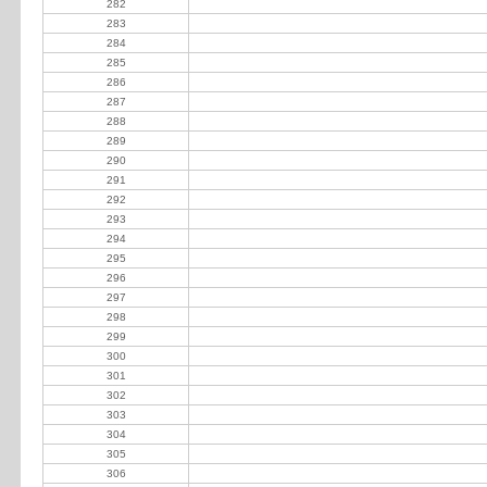
282
Estar SA
283
Perez Rodolfo E.
284
Albor Julián
285
Castello Emilio Darío
286
Fernandez Llanos Guillermo
287
Solanet Carlos y Martín SC
288
Massola Guillermo
289
Amadeo Lastra Felipe
290
Beltramino Enrique
291
Brennan Gustavo y Adolfo
292
Discepolo Bruno
293
Granycar SA
294
La Yunta SC
295
Maineri - Videau
296
Oneto Mariano y Ventimiglia Agstin
297
Thompson Patricio
298
Fourcade Fernando
299
Despósito Jorge
300
Altamira Bernardino
301
Caro Victoriano
302
Castro Eduardo
303
Don Cruz SA
304
Juszczyk Graciela Beatriz
305
La Fusión S.C.
306
Liñeiro Eduardo