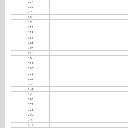
307
Maggi Juan Pedro
308
Pazibat Guillermina
309
Perez R V y C
310
Pussif Clara
311
Marinaro Rosario
312
Duggan Marcelo
313
Mendez Gustavo y Roberto
314
Bolatti Alejandro
315
Crisanáz Juan J
316
Azategui Manuel A
317
Bevilaqua José
318
El Madrigal SRL
319
Estrugamou Guillermo (h)
320
Greco Oscar
321
Oviedo Gilberto
322
Zanin Darci
323
Solanet Miguel Roque
324
Alessio Jorge
325
Ballester Lucio Ramón
326
Blas Ferrando Daniel
327
Blodorn Ludovico y Luciano
328
Del Campillo Juasn Pablo
329
Dgiorgi - Kehoe SC
330
Ferreyra Eusebio
331
Hollander Carlos