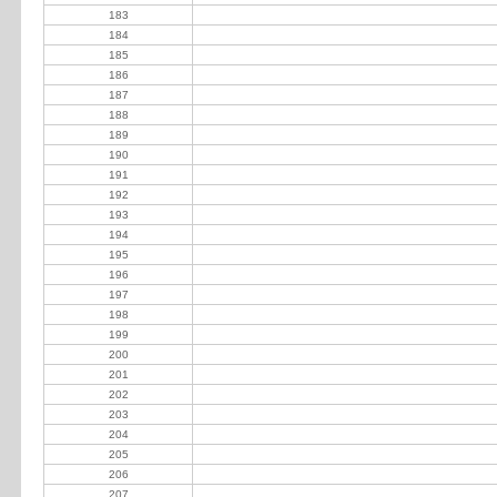
183
Delfino Alejandro
184
Ercole Luis Alberto
185
Maidagán Francisco
186
Murphy Luis
187
Rogers Alejandra Rovera de
188
Sastre Federico
189
Suc María HR de Schamalemberger
190
Suc Omar Menvielle
191
Verdoljak Estefanía
192
Suc Raul Feire SC
193
Chacom Guillermo
194
Gramisu Mario Oscar
195
La Loma SA
196
Otamendi Hnos
197
Maggi Nedo
198
De Los Heros José
199
Pinasco Fernando
200
Díaz Rivero Marcela
201
Ayerza de Solanet Carolina e Hijos
202
Dorwin Trading SA
203
Roccatagliata Rodolfo
204
Tafur Bernardo y Geraldine
205
Ballester de Rocha Graciela
206
Dos Angeles SA
207
Agüero Andrés