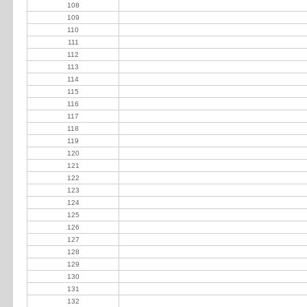
108
Madariaga Andrés
109
Suc Ambrosio Lucas Gioja
110
Erdmann Del Carril e Hijos SA
111
Don Serafin SA
112
Young Edgardo
113
Blaquier Carlos Pedro
114
Ballester Felipe A
115
Otamendi Jorge y Nicanor
116
Decotto Leandro
117
Koning Guillermo
118
Herrera Vegas Diego
119
Brecsia Adián
120
Oneto Miguens Leopoldo
121
Casín Florencio Daniel
122
Aguerre SA
123
Botasso Gustavo
124
Graciela J.B. de Rocha
125
Artigas Ruben
126
Farras Roberto Andrés
127
Kedzierski Miguel riley
128
Morcillo Julián
129
Ferroni Osvaldo
130
Las Cadenas S.C.
131
Giraudo Armando
132
Villola Horacio