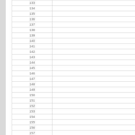
133
Mels SACI
134
Ballester Eduardo
135
Gonzalez Hugo
136
Miguens Pablo
137
Delacorix Agustín
138
Ecsal IRISA
139
Fazio Antonio
140
JCilley José Antonio
141
Rocha Hnos
142
Tronconi Hnos
143
Estancias La Sirena SAAG
144
Ambrosio A Gioja y Carlos Ottone
145
Nogués Miguens Juan Bautista
146
Zelko Ariel
147
Sola Maximiliano
148
Almiroty Carlos y Romero Carranza Fernando
149
Aguilar Sanz De Madrid Francisco
150
Amadeo Lastra Mercedes
151
Contardi Luis
152
Boldetti Eduardo
153
Gonzalez Héctor
154
Gregoretti Ricardo
155
Inwer Corporation SA
156
Ontinero José Luis
157
Ottone María Raffo de