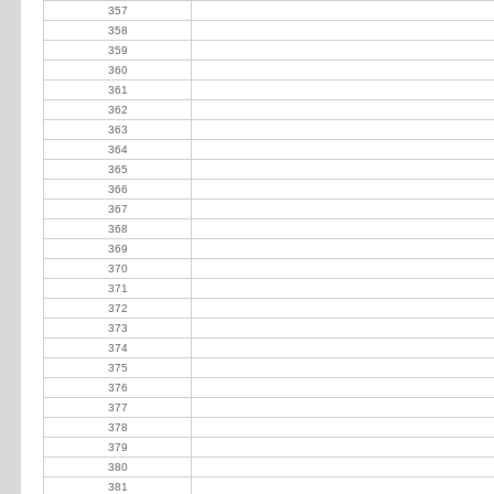
357
Braceras Cáceres José María
358
Campos Javier Ignacio
359
Carrara Raúl Rafael
360
Chiaborelli Antonio
361
Correa Dupuy Juan Carlos
362
Correa Jorge
363
Corti Luis
364
Costa Matías José
365
Crespo Guadalupe
366
Crespo Joaquin
367
Crespo María Pía
368
D Amico Evangelista Facundo
369
Del Campo José L
370
Destefanis Ferroni
371
Díaz Miguel
372
Dolci José
373
Dupuy Juan Correa
374
Ferreyra Rafael
375
Floridia Jorge
376
Font Ezcurra Fernando
377
Gallego Agustín
378
Garciera Claudio
379
Gerlero Bustos Tristán
380
Gil Pablo
381
Goldemberg Guillermo