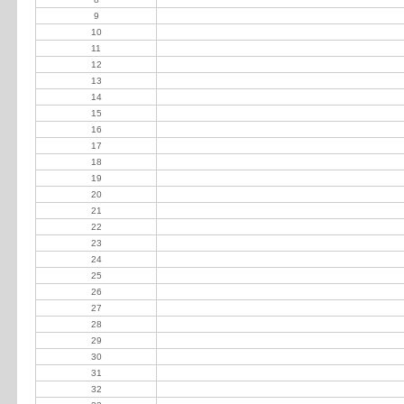
9
Vesprini Iván y Sandro
10
Matteucci Silvia
11
Gaztambide Marcelo
12
Lalor María Mercedes
13
Etchebehere Raúl
14
Gaztambide Marcelo (h)
15
Gilardi Enrique
16
Segalla Raúl
17
Tronconi Juan Victor
18
Miguens Luciano
19
Ceruti Roberto
20
Argüelles Marcelo
21
Andrade Mariano
22
Decotto Domingo Evaristo
23
Suc Aguilar Ballesteros
24
Zavala Jurado Alfredo
25
Ballester Mercedes
26
Miguens Ricardo
27
Esevich Victor
28
Pieroni Eduardo
29
Moneta Raul y Claudia
30
Tronconi Enrique
31
Ballester de Maqueda Sofía
32
Decotto Domingo y Rosendo