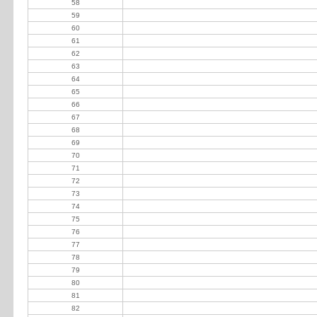
58
Espson SA
59
La Carona SA
60
Mathó Meabe Ricardo
61
Cimolai Daniel
62
Pugnaloni Roberto
63
Wayar Felipe
64
Corporación de los Andes SA
65
Crowe Luis
66
Braida Ricardo
67
Morcillo Enrique y Rossi Mario
68
Aguilar Sanz José Luis
69
Gomez Oscar
70
Alfonso Abel
71
Tiberti Hugo
72
Paats Germán
73
Bombal María Lorine
74
Fernando Canut e Hijos SRL
75
San Pedro Villegas SA
76
Allende Carlos Bartolomé
77
Maidagán Ramón
78
Becerra Obregón José
79
Delfino Alejandro (h)
80
Denaro Juan José
81
Frare Luis A
82
Pierella Daniel