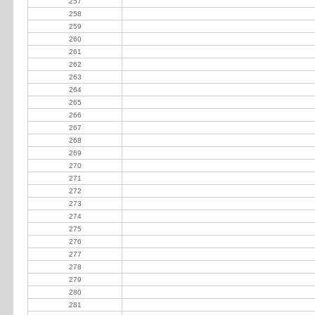
257
Chalub Alejandro
258
Ferrero Alejo
259
Fiora Sergio
260
Gilarducci Fernando
261
Giorgi Gustavo
262
J.J. Paravizzini SRL
263
Kalfaian Alejandro
264
La Pocha
265
Learreta Ruiz Eduardo
266
Rial Nuñez Gonzalo
267
Sanchez Oscar
268
Transportes Silva Honos SAC
269
Walter Eduardo
270
Zayas Gastón
271
Vazquez Juan Nicolás
272
Carrillat Hernán Luis
273
Favaro Néstor y Alberto
274
Greco Héctor
275
La Greca Emilio Antonio
276
Rocca Héctor
277
La Cuadrada SRL
278
Odetti Andrés
279
Benedetti Nestor A
280
Cilley de Romero Sara
281
Vazquez Néstor