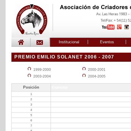
Tel/Fax: + 54(11) 
Institucional
Eventos
PREMIO EMILIO SOLANET 2006 - 2007
1999-2000
2000-2001
2003-2004
2004-2005
Posición
Expositor
1
Moneta Rúl
2
Ballester Marta T
3
Ballester Felipe Juan
4
La Entablada SA
5
Mathó Garat Ricardo
6
Ballester Felipe J y Hortensia B de
7
Decotto José
8
Dowdall Carlos