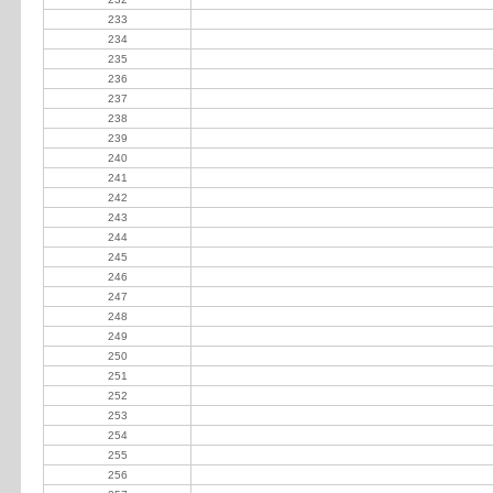
233
Inti Huassi
234
Los Puestos
235
Magnano Héctor y Bertone M
236
Maidagán Torres Francisco
237
Marcela G. de Díaz Rivero
238
Morea Enrique
239
Navarro Marcelo
240
Petri Roberto
241
Robilotta Gustavo
242
Sayus Alfredo
243
Solanet Emilio
244
Soro Antonio
245
Sta. Teresa Del Arenal
246
Camusso Fernando
247
Balbiani Roberto
248
Geimonati Fabián
249
La Merced SC
250
Lanzillotta Pedro
251
Pidal Milagros
252
Recio Nestor
253
Sarciat Felipe
254
Vera Ocampo Patricio
255
Terrizano Fernando
256
Agustín y Enrique Squirru SC