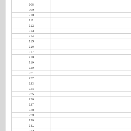
208
Cevey Gastón
209
Estrugamou Guillermo
210
Gazzolo María Mercedes
211
La Martona
212
Lorefice Carlos
213
Pacuca SA
214
Ruete Guemes y Aguilar Sanz Hnos
215
Yanta Payana
216
Meabe Alfredo
217
Freixas Gustavo
218
Battasso Gustavo
219
Cabrera Ferroni
220
Cobo Santiago
221
La Colina
222
Prunotto José
223
Suc de M Ballester de Tronconi
224
Simmermacher Jorge
225
Almiroty Carlos
226
Araoz Alberto
227
Pallota Adrián
228
Adove Daniel
229
Allende María
230
Basso del Pont Eduardo
231
Depetris Miguel Angel
232
Diez Florencio