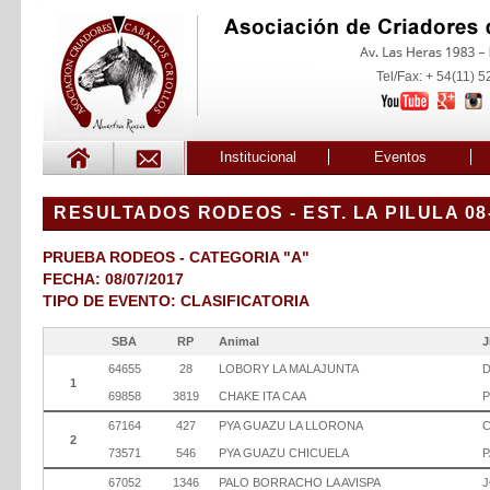
Tel/Fax: + 54(11) 
Institucional
Eventos
RESULTADOS RODEOS - EST. LA PILULA 08-
PRUEBA RODEOS - CATEGORIA "A"
FECHA: 08/07/2017
TIPO DE EVENTO: CLASIFICATORIA
SBA
RP
Animal
J
64655
28
LOBORY LA MALAJUNTA
D
1
69858
3819
CHAKE ITA CAA
P
67164
427
PYA GUAZU LA LLORONA
C
2
73571
546
PYA GUAZU CHICUELA
P
67052
1346
PALO BORRACHO LA AVISPA
J