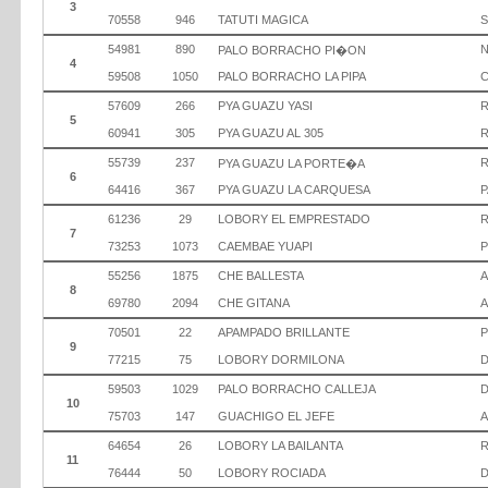
3
70558
946
TATUTI MAGICA
S
54981
890
N
PALO BORRACHO PI�ON
4
59508
1050
PALO BORRACHO LA PIPA
C
57609
266
PYA GUAZU YASI
R
5
60941
305
PYA GUAZU AL 305
R
55739
237
R
PYA GUAZU LA PORTE�A
6
64416
367
PYA GUAZU LA CARQUESA
P
61236
29
LOBORY EL EMPRESTADO
R
7
73253
1073
CAEMBAE YUAPI
P
55256
1875
CHE BALLESTA
A
8
69780
2094
CHE GITANA
70501
22
APAMPADO BRILLANTE
P
9
77215
75
LOBORY DORMILONA
D
59503
1029
PALO BORRACHO CALLEJA
10
75703
147
GUACHIGO EL JEFE
64654
26
LOBORY LA BAILANTA
R
11
76444
50
LOBORY ROCIADA
D