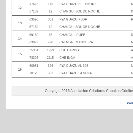
47618
179
PYA GUAZU EL TEKORE-I
12
57139
12
CHANGUI SOL DE NOCHE
I
63596
381
PYA GUAZU FLOR
R
13
57139
12
CHANGUI SOL DE NOCHE
59160
16
CHANGUI IRUPE
14
63979
728
CAEMBAE MANIGERA
55361
1929
CHE CARDO
A
15
73326
2115
CHE INGA
60951
326
PYA GUAZU AL 326
N
16
70129
503
PYA GUAZU LA NENA
N
Copyright 2016 Asociación Criadores Caballos Criollo