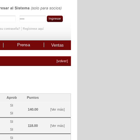
|
 su contraseña?
Regístrese aquí
Prensa
Ventas
[volver]
Aprob
Puntos
SI
140.00
[Ver más]
SI
SI
118.00
[Ver más]
SI
SI