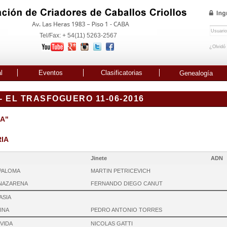
Tel/Fax: + 54(11) 5263-2567
¿Olvidó
l
Eventos
Clasificatorias
Genealogía
 EL TRASFOGUERO 11-06-2016
"A"
RIA
Jinete
ADN
PALOMA
MARTIN PETRICEVICH
NAZARENA
FERNANDO DIEGO CANUT
ASIA
INA
PEDRO ANTONIO TORRES
VIDA
NICOLAS GATTI