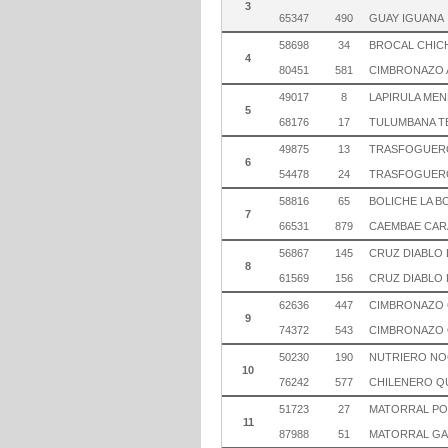
3
65347
490
GUAY IGUANA
58698
34
BROCAL CHIC
4
80451
581
CIMBRONAZO 
49017
8
LAPIRULA ME
5
68176
17
TULUMBANA T
49875
13
TRASFOGUERO
6
54478
24
TRASFOGUER
58816
65
BOLICHE LA 
7
66531
879
CAEMBAE CAR
56867
145
CRUZ DIABLO 
8
61569
156
CRUZ DIABLO 
62636
447
CIMBRONAZO
9
74372
543
CIMBRONAZO 
50230
190
NUTRIERO N
10
76242
577
CHILENERO QU
51723
27
MATORRAL PO
11
87988
51
MATORRAL GA