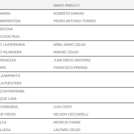
MARIO PARUCCI
HARRA
ROBERTO FARRAS
ARRPENTIDA
PEDRO ANTONIO TORRES
NDOCINA
ECHOE PAJA
 LA ESPERADA
ARIEL DARIO ZELKO
O HILANDERA
MANUEL ZELKO
BORDALEZA
JUAN DIEGO MAYORAZ
APE
FRANCISCO PRENNA
LA AMPARITO
LA PUESTERA
 CONTRAYERBA
QUE LUNA
OCHEBUENA
LUIS CORTI
E FIESTA
NELSON CECCARELLI
LCA
PATRICIO FRARE
LLEGA
LAUTARO ZELKO