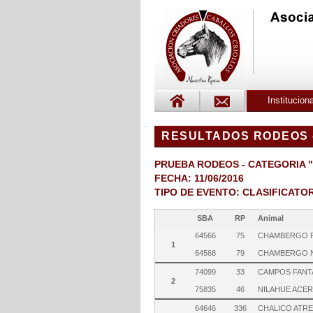
Instituciona
RESULTADOS RODEOS -
PRUEBA RODEOS - CATEGORIA 
FECHA: 11/06/2016
TIPO DE EVENTO: CLASIFICATO
SBA
RP
Animal
64566
75
CHAMBERGO 
1
64568
79
CHAMBERGO 
74099
33
CAMPOS FANT
2
75835
46
NILAHUE ACER
64646
336
CHALICO ATRE