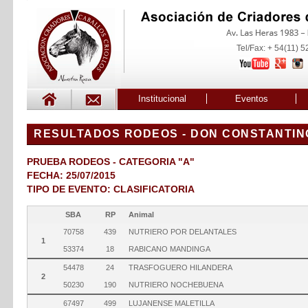
Tel/Fax: + 54(11) 
Institucional
Eventos
RESULTADOS RODEOS - DON CONSTANTIN
PRUEBA RODEOS - CATEGORIA "A"
FECHA: 25/07/2015
TIPO DE EVENTO: CLASIFICATORIA
SBA
RP
Animal
70758
439
NUTRIERO POR DELANTALES
1
53374
18
RABICANO MANDINGA
54478
24
TRASFOGUERO HILANDERA
2
50230
190
NUTRIERO NOCHEBUENA
67497
499
LUJANENSE MALETILLA