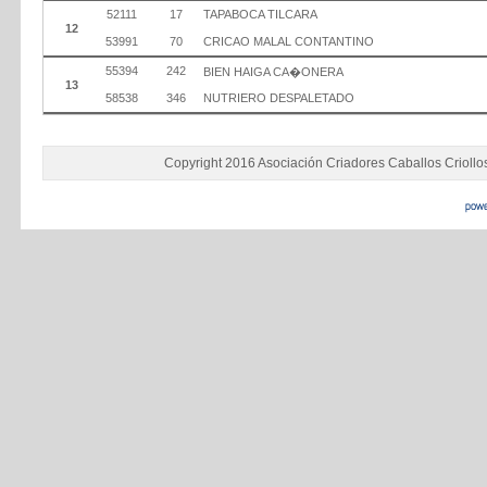
52111
17
TAPABOCA TILCARA
12
53991
70
CRICAO MALAL CONTANTINO
55394
242
BIEN HAIGA CA�ONERA
13
58538
346
NUTRIERO DESPALETADO
Copyright 2016 Asociación Criadores Caballos Criollo