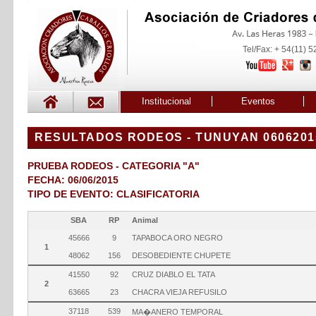
Tel/Fax: + 54(11) 
Institucional
Eventos
RESULTADOS RODEOS - TUNUYAN 0606201
PRUEBA RODEOS - CATEGORIA "A"
FECHA: 06/06/2015
TIPO DE EVENTO: CLASIFICATORIA
SBA
RP
Animal
45666
9
TAPABOCA ORO NEGRO
1
48062
156
DESOBEDIENTE CHUPETE
41550
92
CRUZ DIABLO EL TATA
2
63665
23
CHACRA VIEJA REFUSILO
37118
539
MA�ANERO TEMPORAL