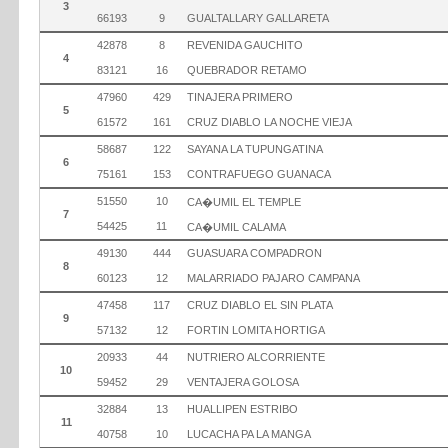
3
66193
9
GUALTALLARY GALLARETA
42878
8
REVENIDA GAUCHITO
4
83121
16
QUEBRADOR RETAMO
47960
429
TINAJERA PRIMERO
5
61572
161
CRUZ DIABLO LA NOCHE VIEJA
58687
122
SAYANA LA TUPUNGATINA
6
75161
153
CONTRAFUEGO GUANACA
51550
10
CA�UMIL EL TEMPLE
7
54425
11
CA�UMIL CALAMA
49130
444
GUASUARA COMPADRON
8
60123
12
MALARRIADO PAJARO CAMPANA
47458
117
CRUZ DIABLO EL SIN PLATA
9
57132
12
FORTIN LOMITA HORTIGA
20933
44
NUTRIERO ALCORRIENTE
10
59452
29
VENTAJERA GOLOSA
32884
13
HUALLIPEN ESTRIBO
11
40758
10
LUCACHA PA LA MANGA