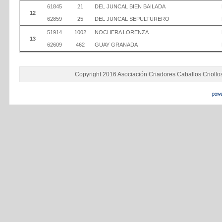
61845
21
DEL JUNCAL BIEN BAILADA
12
62859
25
DEL JUNCAL SEPULTURERO
51914
1002
NOCHERA LORENZA
13
62609
462
GUAY GRANADA
Copyright 2016 Asociación Criadores Caballos Criollo