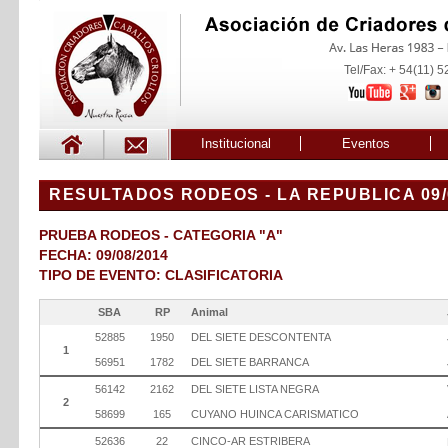
Tel/Fax: + 54(11) 
Institucional
Eventos
RESULTADOS RODEOS - LA REPUBLICA 09/
PRUEBA RODEOS - CATEGORIA "A"
FECHA: 09/08/2014
TIPO DE EVENTO: CLASIFICATORIA
SBA
RP
Animal
52885
1950
DEL SIETE DESCONTENTA
1
56951
1782
DEL SIETE BARRANCA
56142
2162
DEL SIETE LISTA NEGRA
2
58699
165
CUYANO HUINCA CARISMATICO
52636
22
CINCO-AR ESTRIBERA