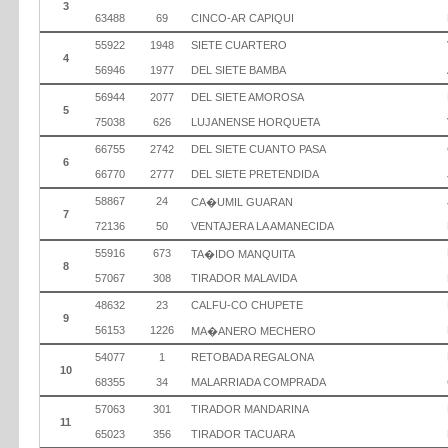
3
63488
69
CINCO-AR CAPIQUI
55922
1948
SIETE CUARTERO
4
56946
1977
DEL SIETE BAMBA
56944
2077
DEL SIETE AMOROSA
5
75038
626
LUJANENSE HORQUETA
66755
2742
DEL SIETE CUANTO PASA
6
66770
2777
DEL SIETE PRETENDIDA
58867
24
CA�UMIL GUARAN
7
72136
50
VENTAJERA LA AMANECIDA
55916
673
TA�IDO MANQUITA
8
57067
308
TIRADOR MALAVIDA
48632
23
CALFU-CO CHUPETE
9
56153
1226
MA�ANERO MECHERO
54077
1
RETOBADA REGALONA
10
68355
34
MALARRIADA COMPRADA
57063
301
TIRADOR MANDARINA
11
65023
356
TIRADOR TACUARA