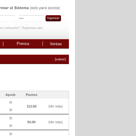
|
 su contraseña?
Regístrese aquí
Prensa
Ventas
[volver]
Aprob
Puntos
SI
112.50
[Ver más]
SI
SI
93.00
[Ver más]
SI
SI