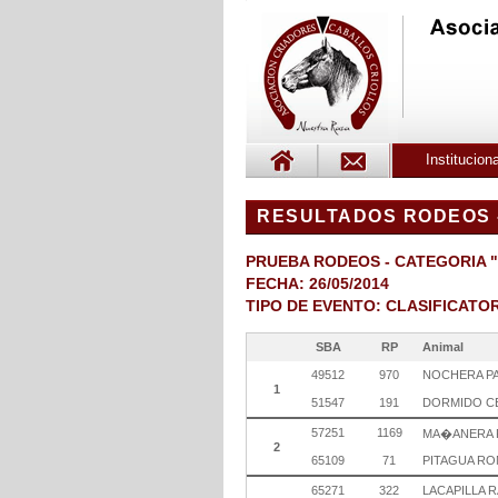
Instituciona
RESULTADOS RODEOS - 
PRUEBA RODEOS - CATEGORIA 
FECHA: 26/05/2014
TIPO DE EVENTO: CLASIFICATO
SBA
RP
Animal
49512
970
NOCHERA PA
1
51547
191
DORMIDO C
57251
1169
MA�ANERA 
2
65109
71
PITAGUA R
65271
322
LACAPILLA 