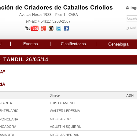
Tel/Fax: + 54(11) 5263-2567
¿Olvidó
l
Eventos
Clasificatorias
Genealogía
TANDIL 26/05/14
"A"
RIA
Jinete
ADN
JARITA
LUIS OTAMENDI
ENTENARIO
WALTER LEDESMA
NICOLAS PAZ
PONCEANA
ONCADORA
AGUSTIN SQUIRRU
RAMADITA
NICOLAS HERRAN