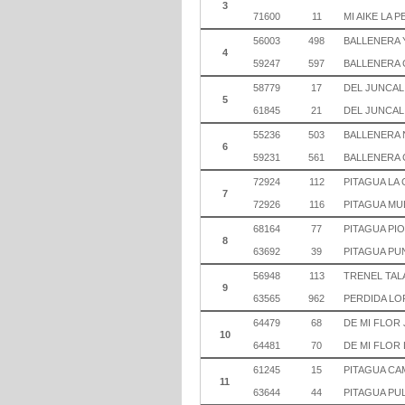
3
71600
11
MI AIKE LA P
56003
498
BALLENERA 
4
59247
597
BALLENERA 
58779
17
DEL JUNCAL
5
61845
21
DEL JUNCAL
55236
503
BALLENERA
6
59231
561
BALLENERA 
72924
112
PITAGUA LA 
7
72926
116
PITAGUA MU
68164
77
PITAGUA PI
8
63692
39
PITAGUA PU
56948
113
TRENEL TAL
9
63565
962
PERDIDA LO
64479
68
DE MI FLOR
10
64481
70
DE MI FLOR 
61245
15
PITAGUA CA
11
63644
44
PITAGUA PU