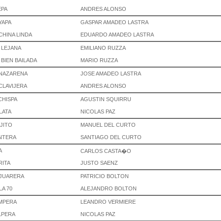
EPA
ANDRES ALONSO
YAPA
GASPAR AMADEO LASTRA
CHINA LINDA
EDUARDO AMADEO LASTRA
 LEJANA
EMILIANO RUZZA
 BIEN BAILADA
MARIO RUZZA
 NAZARENA
JOSE AMADEO LASTRA
CLAVIJERA
ANDRES ALONSO
CHISPA
AGUSTIN SQUIRRU
LATA
NICOLAS PAZ
OJITO
MANUEL DEL CURTO
NTERA
SANTIAGO DEL CURTO
A
CARLOS CASTA�O
RITA
JUSTO SAENZ
 JUARERA
PATRICIO BOLTON
LA 70
ALEJANDRO BOLTON
MPERA
LEANDRO VERMIERE
LPERA
NICOLAS PAZ