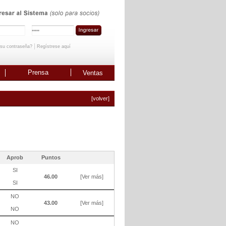
|
 su contraseña?
Regístrese aquí
Prensa
Ventas
[volver]
Aprob
Puntos
SI
46.00
[Ver más]
SI
NO
43.00
[Ver más]
NO
NO