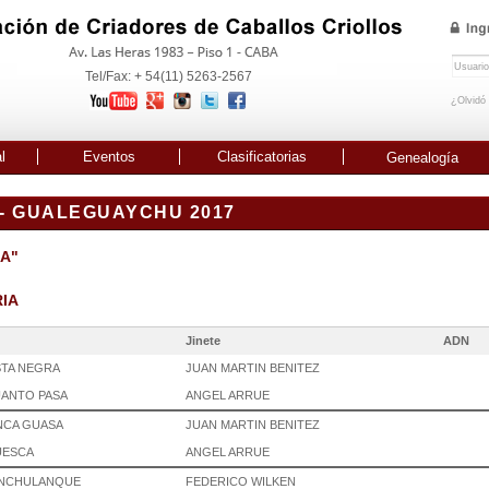
Tel/Fax: + 54(11) 5263-2567
¿Olvidó
l
Eventos
Clasificatorias
Genealogía
- GUALEGUAYCHU 2017
"A"
RIA
Jinete
ADN
ISTA NEGRA
JUAN MARTIN BENITEZ
UANTO PASA
ANGEL ARRUE
NCA GUASA
JUAN MARTIN BENITEZ
UESCA
ANGEL ARRUE
INCHULANQUE
FEDERICO WILKEN