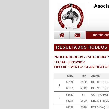
Instituciona
RESULTADOS RODEOS 
PRUEBA RODEOS - CATEGORIA 
FECHA: 03/11/2017
TIPO DE EVENTO: CLASIFICATO
SBA
RP
Animal
56142
2162
DEL SIETE L
1
66755
2742
DEL SIETE C
51661
54
CUYANO HUI
2
63246
2600
DEL SIETE M
81278
1378
PERDIDA QU