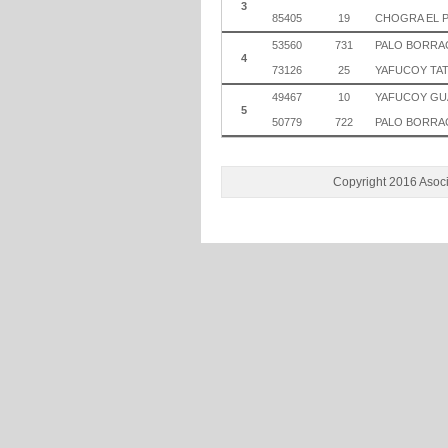
3
85405
19
CHOGRA EL 
53560
731
PALO BORRA
4
73126
25
YAFUCOY TAT
49467
10
YAFUCOY GU
5
50779
722
PALO BORRA
Copyright 2016 Asoci