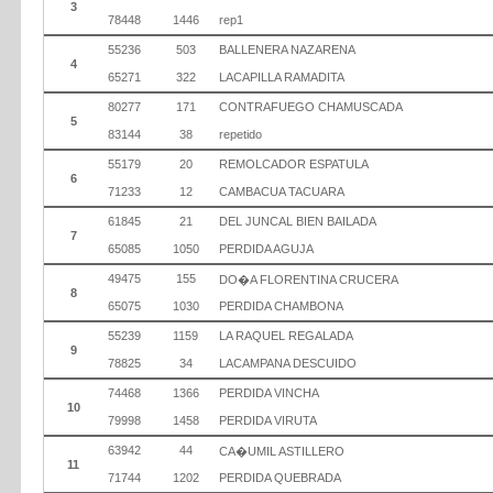
3
78448
1446
rep1
55236
503
BALLENERA NAZARENA
4
65271
322
LACAPILLA RAMADITA
80277
171
CONTRAFUEGO CHAMUSCADA
5
83144
38
repetido
55179
20
REMOLCADOR ESPATULA
6
71233
12
CAMBACUA TACUARA
61845
21
DEL JUNCAL BIEN BAILADA
7
65085
1050
PERDIDA AGUJA
49475
155
DO�A FLORENTINA CRUCERA
8
65075
1030
PERDIDA CHAMBONA
55239
1159
LA RAQUEL REGALADA
9
78825
34
LACAMPANA DESCUIDO
74468
1366
PERDIDA VINCHA
10
79998
1458
PERDIDA VIRUTA
63942
44
CA�UMIL ASTILLERO
11
71744
1202
PERDIDA QUEBRADA