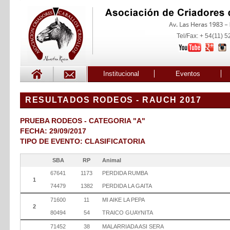
Tel/Fax: + 54(11) 
Institucional
Eventos
RESULTADOS RODEOS - RAUCH 2017
PRUEBA RODEOS - CATEGORIA "A"
FECHA: 29/09/2017
TIPO DE EVENTO: CLASIFICATORIA
SBA
RP
Animal
67641
1173
PERDIDA RUMBA
1
74479
1382
PERDIDA LA GAITA
71600
11
MI AIKE LA PEPA
2
80494
54
TRAICO GUAYNITA
71452
38
MALARRIADA ASI SERA