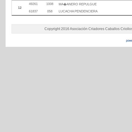
49261
1008
MA�ANERO REPULGUE
12
61837
058
LUCACHA PENDENCIERA
Copyright 2016 Asociación Criadores Caballos Criollo